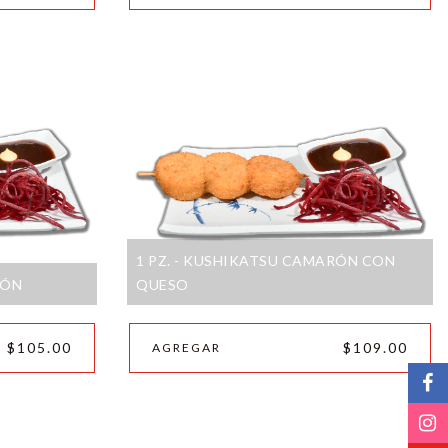
1 PZ. - KUSHIKATSU CAMARÓN CON
RÓN
QUESO
$105.00
$109.00
AGREGAR