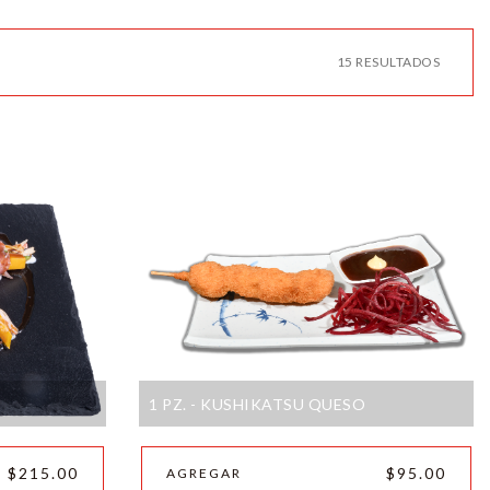
15 RESULTADOS
1 PZ. - KUSHIKATSU QUESO
$215.00
$95.00
AGREGAR